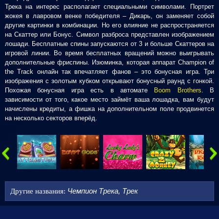
Трека на интерес располагает специальными символами. Портрет
жокея в лавровом венке победителя – Дикарь, он заменяет собой
другие картинки в комбинации. Но его влияние не распространяется
на Скаттер или Бонус. Символ разброса представлен изображением
лошади. Бесплатные спины запускаются от 3 и больше Скаттеров на
игровой линии. Во время бесплатных вращений можно выигрывать
дополнительные фриспины. Изюминка, которая аппарат Champion of
the Track онлайн так впечатляет фанов – это бонусная игра. Три
изображения с золотым кубком открывают бонусный раунд с гонкой.
Похожая бонусная игра есть в автомате
Boom Brothers
. В
зависимости от того, какое место займёт ваша лошадка, вам будут
начислены кредиты, а фишка на дополнительном поле продвинется
на несколько секторов вперёд.
ИГРАТЬ
ИГРАТЬ
ИГРАТЬ
ИГРАТЬ
ИГРАТ
Чемпион Трека, Трек
Другие названия: