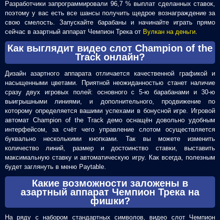
Разработчики запрограммировали 96,7 % выплат сделанных ставок,
поэтому у вас есть все шансы получить щедрое вознаграждение за
свою смелость. Запускайте барабаны и начинайте играть прямо
сейчас в азартный аппарат Чемпион Трека от
Вулкан на деньги
.
Как выглядит видео слот Champion of the
Track онлайн?
Дизайн азартного аппарата отличается качественной графикой и
насыщенными цветами. Приятной неожиданностью станет наличие
сразу двух игровых полей: основного с 5-ю барабанами и 30-ю
выигрышными линиями, и дополнительного, продвижение по
которому определяется вашими успехами в бонусной игре. Игровой
автомат Champion of the Track демо оснащён довольно удобным
интерфейсом, за счёт чего управление слотом осуществляется
буквально несколькими кнопками. Так вы можете изменить
количество линий, размер и достоинство ставки, выставить
максимальную ставку и автоматическую игру. Как всегда, полезным
будет заглянуть в меню Paytable.
Какие возможности заложены в
азартный аппарат Чемпион Трека на
фишки?
На ряду с набором стандартных символов, видео слот Чемпион