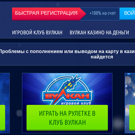
+100% на счет
БЫСТРАЯ РЕГИСТРАЦИЯ
ВОЙ
ИГРОВОЙ КЛУБ ВУЛКАН
ВУЛКАН КАЗИНО НА ДЕНЬГИ
Проблемы с пополнением или выводом на карту в кази
найдется
ИГРАТЬ НА РУЛЕТКЕ В
КЛУБ ВУЛКАН