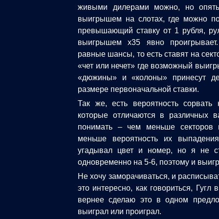
живыми дилерами можно, но опять
выигрышем на слотах, где можно по
превышающий ставку от 1 рубля, ру
выигрышем x35 явно проигрывает
равные шансы, то есть ставят на сект
«чет или нечет» где возможный выигр
«дюжины» и «колоны» принесут д
размере первоначальной ставки.
Так же, есть вероятность сорвать 
которые отличаются в различных в
понимать – чем меньше секторов п
меньше вероятность их выпадения
угадывал цвет и номер, но я не с
одновременно на 5-6, поэтому и выиг
Не хочу заморачиваться, и расписыват
это интересно, как говориться, Гугл
вернее сделаю это в одном предлож
выиграл или проиграл.