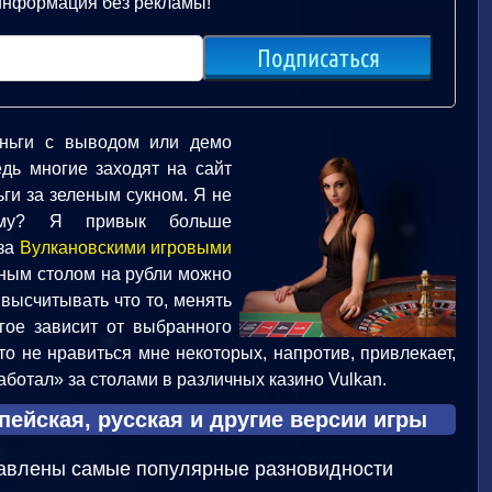
информация без рекламы!
еньги с выводом или демо
едь многие заходят на сайт
ьги за зеленым сукном. Я не
ему? Я привык больше
 за
Вулкановскими игровыми
очным столом на рубли можно
 высчитывать что то, менять
гое зависит от выбранного
то не нравиться мне некоторых, напротив, привлекает,
аботал» за столами в различных казино Vulkan.
пейская, русская и другие версии игры
тавлены самые популярные разновидности