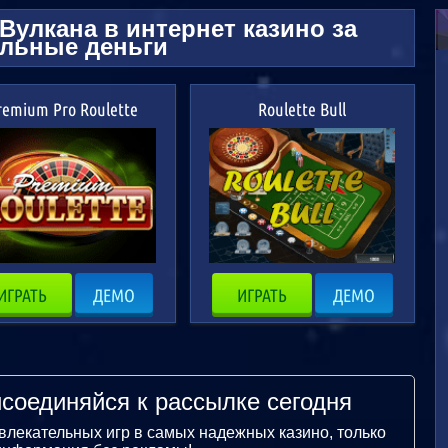
 Вулкана в интернет казино за
льные деньги
remium Pro Roulette
Roulette Bull
ИГРАТЬ
ДЕМО
ИГРАТЬ
ДЕМО
соединяйся к рассылке сегодня
увлекательных игр в самых надежных казино, только