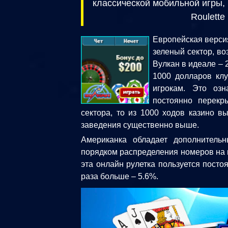
классической мобильной игры,
Roulette
Европейская версия
зеленый сектор, во
Вулкан в идеале – 2
1000 долларов клу
игрокам. Это озн
постоянно перекр
сектора, то из 1000 ходов казино в
заведения существенно выше.
Американка обладает дополнитель
порядком распределения номеров на 
эта онлайн рулетка пользуется посто
раза больше – 5.6%.