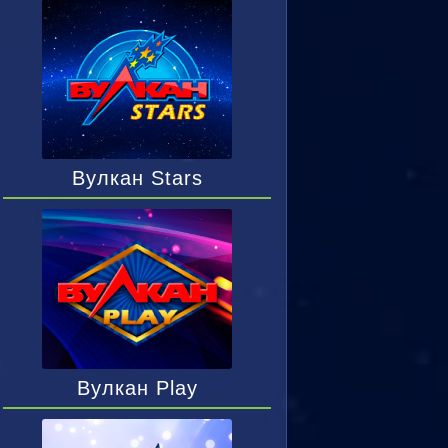
Вулкан Stars
Вулкан Play