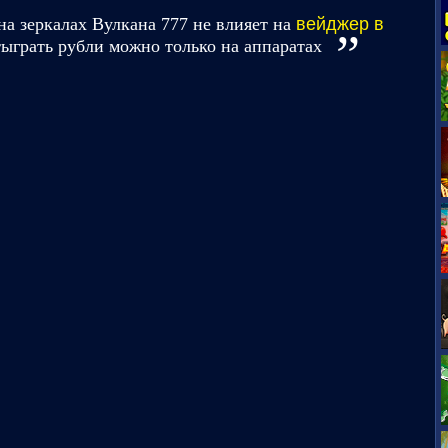
на зеркалах Вулкана 777 не влияет на
вейджер в
тыграть рубли можно только на аппаратах