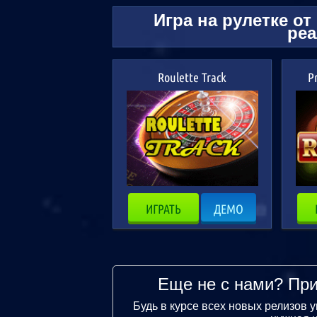
Игра на рулетке от
реа
Roulette Track
P
ИГРАТЬ
ДЕМО
Еще не с нами? При
Будь в курсе всех новых релизов 