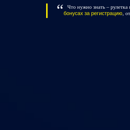
Что нужно знать – рулетка 
бонусах за регистрацию
, о