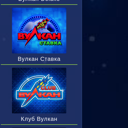
Вулкан Ставка
Клуб Вулкан