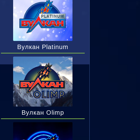
Вулкан Platinum
Вулкан Olimp