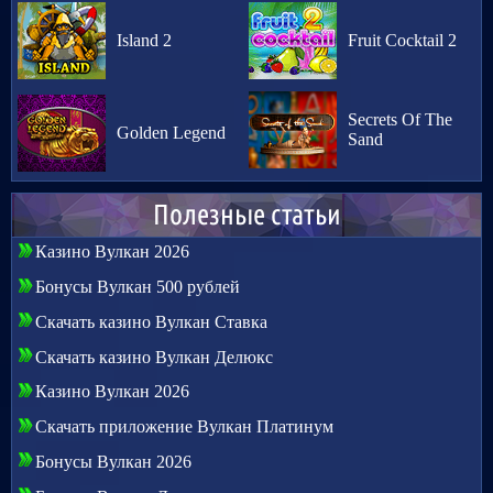
Island 2
Fruit Cocktail 2
Secrets Of The
Golden Legend
Sand
Полезные статьи
Казино Вулкан 2026
Бонусы Вулкан 500 рублей
Скачать казино Вулкан Ставка
Скачать казино Вулкан Делюкс
Казино Вулкан 2026
Скачать приложение Вулкан Платинум
Бонусы Вулкан 2026