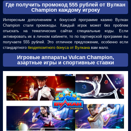
Где получить промокод 555 рублей от Вулкан
Champion каждому игроку
Интересным дополнением к бонусной программе казино Вулкан
Champion стали промокоды. Каждый игрок может без проблем
отыскать на тематических сайтах специальные коды. Если
активировать их в личном кабинете, то по партнерской программе вы
получаете 555 рублей. Это отличное предложение, особенно если
стандартного
бездепозитного бонуса от Вулкана
вам мало.
Игровые аппараты Vulcan Champion,
азартные игры и спортивные ставки