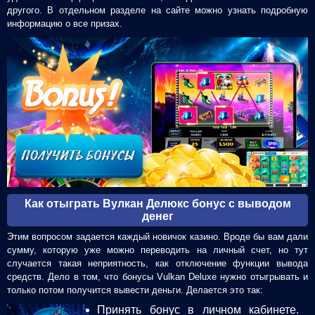
другого. В отдельном разделе на сайте можно узнать подробную
информацию о все призах.
Как отыграть Вулкан Делюкс бонус с выводом
денег
Этим вопросом задается каждый новичок казино. Вроде бы вам дали
сумму, которую уже можно переводить на личный счет, но тут
случается такая неприятность, как отключение функции вывода
средств. Дело в том, что бонусы Vulkan Deluxe нужно отыгрывать и
только потом получится вывести деньги. Делается это так:
Принять бонус в личном кабинете.