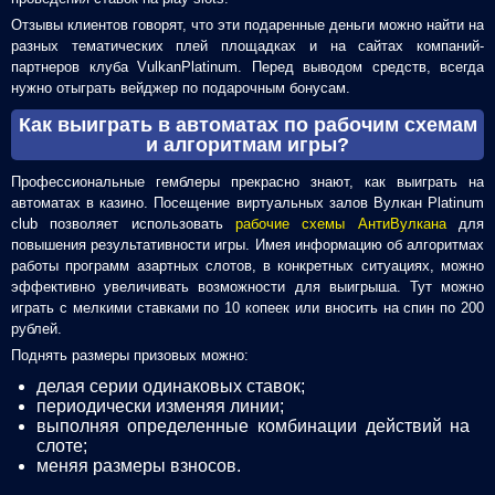
Отзывы клиентов говорят, что эти подаренные деньги можно найти на
разных тематических плей площадках и на сайтах компаний-
партнеров клуба VulkanPlatinum. Перед выводом средств, всегда
нужно отыграть вейджер по подарочным бонусам.
Как выиграть в автоматах по рабочим схемам
и алгоритмам игры?
Профессиональные гемблеры прекрасно знают, как выиграть на
автоматах в казино. Посещение виртуальных залов Вулкан Platinum
club позволяет использовать
рабочие схемы АнтиВулкана
для
повышения результативности игры. Имея информацию об алгоритмах
работы программ азартных слотов, в конкретных ситуациях, можно
эффективно увеличивать возможности для выигрыша. Тут можно
играть с мелкими ставками по 10 копеек или вносить на спин по 200
рублей.
Поднять размеры призовых можно:
делая серии одинаковых ставок;
периодически изменяя линии;
выполняя определенные комбинации действий на
слоте;
меняя размеры взносов.