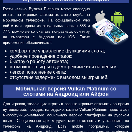
Гости казино Вулкан Platinum могут свободно
играть на игровых автоматах этого клуба на
мобильном телефоне. На официальном web
сайте или одном из актуальных зеркал 888 и
777, можно легко скачать понравившуюся игру
на смартфон с Андроид или iOS. Такие
приложения обеспечивают:
комфортное управление функциями слота;
удобное проведение ставок;
быструю работу автомата;
возможность игры в демо-режиме или на деньги;
легкое пополнение счета;
отсутствие задержек с выводом выигрышей.
Мобильная версия Vulkan Platinum со
слотами на Андроид или Айфон
Для игроков, желающих играть в разные игровые автоматы во время
путешествий, поездок, на отдыхе, казино Vulkan Platinum предлагает
многофункциональную мобильную версию платформы на русском
языке. Специальные apk модули можно скачать и установить на
телефоны на Андроид. Есть mobile программы, которые
устанавливаются на Айфон. С их помощью можно выбирать