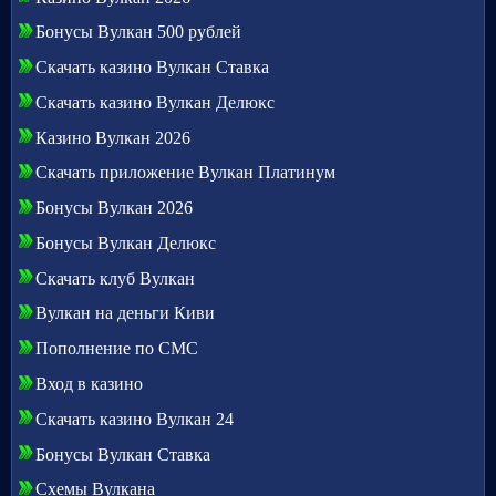
Бонусы Вулкан 500 рублей
Скачать казино Вулкан Ставка
Скачать казино Вулкан Делюкс
Казино Вулкан 2026
Скачать приложение Вулкан Платинум
Бонусы Вулкан 2026
Бонусы Вулкан Делюкс
Скачать клуб Вулкан
Вулкан на деньги Киви
Пополнение по СМС
Вход в казино
Скачать казино Вулкан 24
Бонусы Вулкан Ставка
Схемы Вулкана