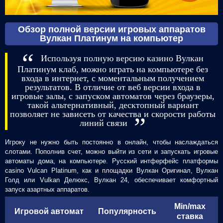
Обзор полной версии игровых аппаратов
Вулкан Платинум на компьютер
Используя полную версию казино Вулкан
Платинум клаб, можно играть на компьютере без
входа в интернет, с моментальным получением
результатов. В отличие от веб версии входа в
игровые залы, с запуском автоматов через браузеры,
такой альтернативный, десктопный вариант
позволяет не зависеть от качества и скорости работы
линий связи
Игроку не нужно быть постоянно в онлайн, чтобы наслаждаться
слотами. Пополнив счет, можно выйти из сети и запускать игровые
автоматы дома, на компьютере. Русский интферфейс платформы
casino Vulcan Platinum, как и площадки Вулкан Оригинал, Вулкан
Голд или Vulkan Делюкс, Вулкан 24, обеспечивает комфортный
запуск азартных аппаратов.
Min/max
Игровой автомат
Популярность
ставка