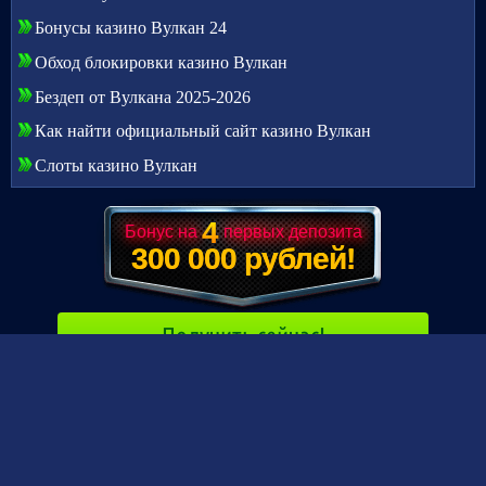
Бонусы казино Вулкан 24
Обход блокировки казино Вулкан
Бездеп от Вулкана 2025-2026
Как найти официальный сайт казино Вулкан
Слоты казино Вулкан
4
Бонус на
первых депозита
300 000 рублей!
Получить сейчас!
РУЛЕТКА ВУЛКАН
ОСНОВНЫЕ ЗЕРКАЛА ВУЛКАН
ВУЛКАН НА РУБЛИ