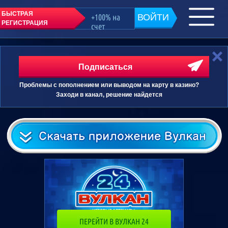
БЫСТРАЯ
+100% на
ВОЙТИ
РЕГИСТРАЦИЯ
счет
Подписаться
Проблемы с пополнением или выводом на карту в казино?
Заходи в канал, решение найдется
ПЕРЕЙТИ В ВУЛКАН 24