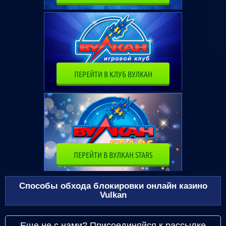
ПЕРЕЙТИ В КЛУБ ВУЛКАН
ПЕРЕЙТИ В ВУЛКАН STARS
Способы обхода блокировки онлайн казино
Vulkan
Еще не с нами? Присоединяйся к рассылке