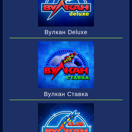
Вулкан Deluxe
Вулкан Ставка