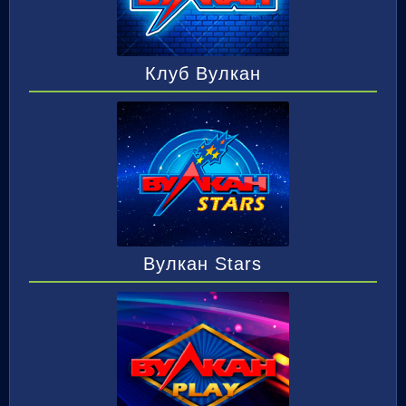
Клуб Вулкан
Вулкан Stars