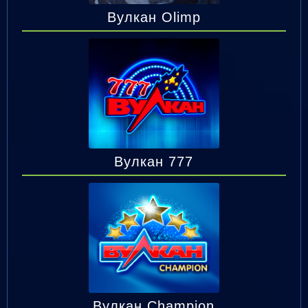
Вулкан Olimp
Вулкан 777
Вулкан Champion