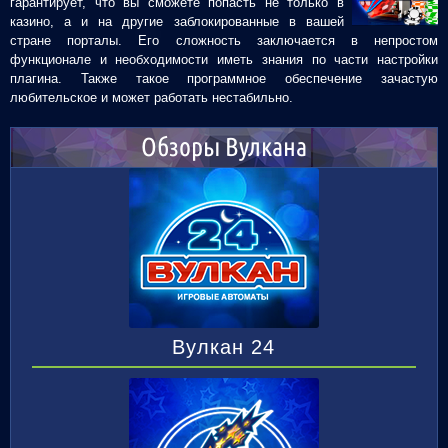
гарантирует, что вы сможете попасть не только в
казино, а и на другие заблокированные в вашей
стране порталы. Его сложность заключается в непростом
функционале и необходимости иметь знания по части настройки
плагина. Также такое программное обеспечение зачастую
любительское и может работать нестабильно.
Обзоры Вулкана
Вулкан 24