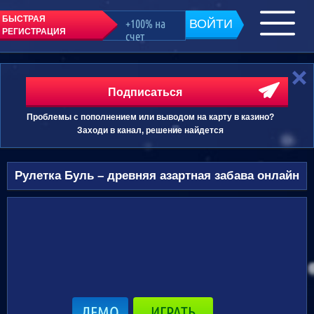
БЫСТРАЯ
+100% на
ВОЙТИ
РЕГИСТРАЦИЯ
счет
Подписаться
Проблемы с пополнением или выводом на карту в казино?
Заходи в канал, решение найдется
Рулетка Буль – древняя азартная забава онлайн
ДЕМО
ИГРАТЬ