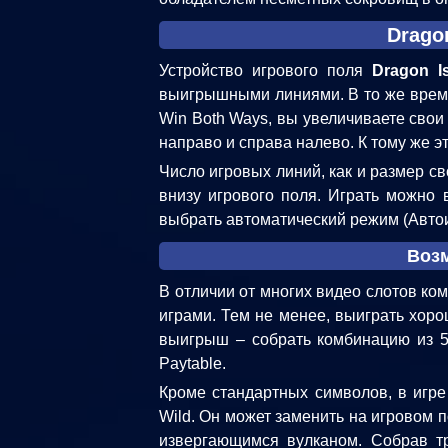
Drago
Устройство игрового поля
Dragon I
выигрышными линиями. В то же время
Win Both Ways, вы увеличиваете свои
направо и справа налево. К тому же э
Число игровых линий, как и размер с
внизу игрового поля. Играть можно
выбрать автоматический режим (Авто
Возм
В отличии от многих видео слотов ком
играми. Тем не менее, выиграть хор
выигрыш – собрать комбинацию из 5
Paytable.
Кроме стандартных символов, в игр
Wild. Он может заменить на игровом 
извергающимся вулканом. Собрав тр