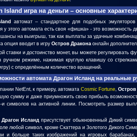
n Island игра на деньги – основные характер
sland
автомат – стандартное для подобных эмуляторов 
 у этого автомата есть своя «фишка» - это возможность д
 шансы на выигрыш, так как выплаты за удачные комбинац
та опция вводит в игру
Остров Дракона
онлайн дополнител
вой ставки и достоинство монет, вы можете регулировать
 в ручном режиме, нажимая круглую клавишу со стрелкам
игру) с определённым количество вращений.
ожности автомата Драгон Исланд на реальные р
пании NetEnt, к примеру, автомата
Cosmic Fortune
,
Остров
ошую сумму и даже приумножить свою прибыль возможност
-и символов на активной линии. Посмотреть размер вы
е
Драгон Исланд
присутствует обыкновенный Дикий симво
поле любой символ, кроме Скаттера и Золотого Дикого Симв
и и больше таких изображений на игровых барабанах, 