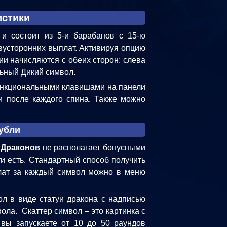
истики
и состоит из 5-и барабанов с 15-ю
вусторонних выплат. Активируя опцию
ии начисляются с обеих сторон: слева
ьный Дикий символ.
 функциональными клавишами на панели
и после каждого спина. Также можно
убли
 Драконов
не располагает бонусными
и есть. Стандартный способ получить
плат за каждый символ можно в меню
л в виде статуи дракона с надписью
ола. Скаттер символ – это картинка с
вы запускаете от 10 до 50 раундов