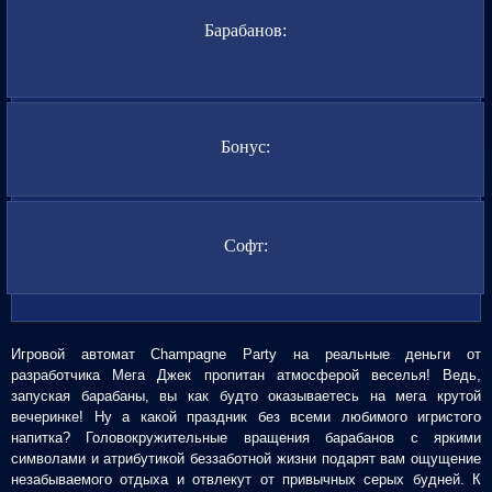
Барабанов:
Бонус:
Софт:
Игровой автомат Champagne Party на реальные деньги от
разработчика Мега Джек пропитан атмосферой веселья! Ведь,
запуская барабаны, вы как будто оказываетесь на мега крутой
вечеринке! Ну а какой праздник без всеми любимого игристого
напитка? Головокружительные вращения барабанов с яркими
символами и атрибутикой беззаботной жизни подарят вам ощущение
незабываемого отдыха и отвлекут от привычных серых будней. К