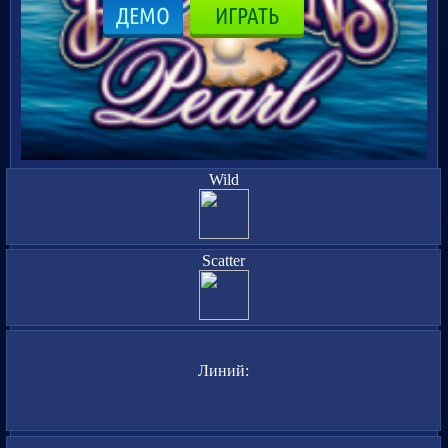
ДЕМО
ИГРАТЬ
Wild
Scatter
Линий: