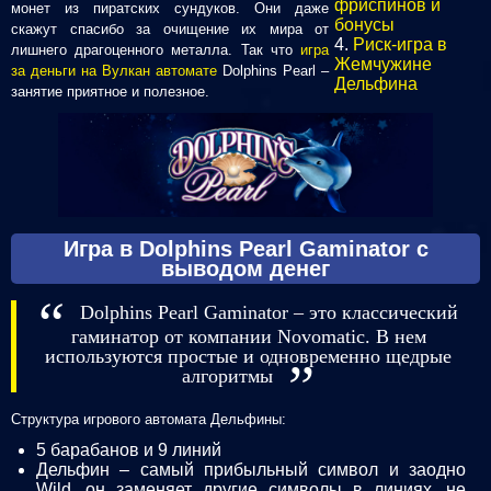
фриспинов и
монет из пиратских сундуков. Они даже
бонусы
скажут спасибо за очищение их мира от
4.
Риск-игра в
лишнего драгоценного металла. Так что
игра
Жемчужине
за деньги на Вулкан автомате
Dolphins Pearl –
Дельфина
занятие приятное и полезное.
Игра в Dolphins Pearl Gaminator с
выводом денег
Dolphins Pearl Gaminator – это классический
гаминатор от компании Novomatic. В нем
используются простые и одновременно щедрые
алгоритмы
Структура игрового автомата Дельфины:
5 барабанов и 9 линий
Дельфин – самый прибыльный символ и заодно
Wild, он заменяет другие символы в линиях, не