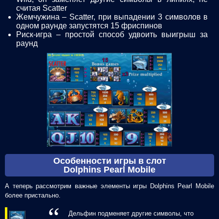
считая Scatter
Жемчужина – Scatter, при выпадении 3 символов в
одном раунде запустятся 15 фриспинов
Риск-игра – простой способ удвоить выигрыш за
раунд
Особенности игры в слот
Dolphins Pearl Mobile
А теперь рассмотрим важные элементы игры Dolphins Pearl Mobile
более пристально.
Дельфин подменяет другие символы, что