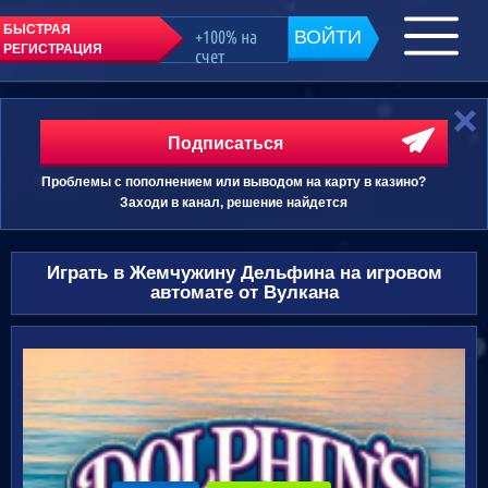
БЫСТРАЯ
+100% на
ВОЙТИ
РЕГИСТРАЦИЯ
счет
Подписаться
Проблемы с пополнением или выводом на карту в казино?
Заходи в канал, решение найдется
Играть в Жемчужину Дельфина на игровом
автомате от Вулкана