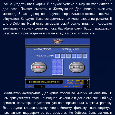
нужно угадать цвет карты. В случае успеха выигрыш увеличится в
два раза. Притом сыграть с Жемчужиной Дельфина в риск-игру
можно до 5 раз подряд, но в случае неправильного ответа – прибыль
обнулится. Следует быть осторожным при использовании режима. В
слоте Dolphins Pearl есть автоматический режим игры, он позволяет
заниматься своими делами, пока барабаны сами будут вращаться.
Звуковое сопровождение в слоте всегда можно отключить.
Гейминатор Жемчужина Дельфина хорош во многих отношениях. В
нем присутствует стиль, выгодная механика и даже его внешний вид
приятен, несмотря на устаревшую по современным меркам графику.
Это сродни классическому черно-белому фильму, являющемуся
признанным шедевром во все времена. Не бойтесь быть активным