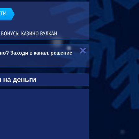
ТИ
БОНУСЫ КАЗИНО ВУЛКАН
но? Заходи в канал, решение
 на деньги