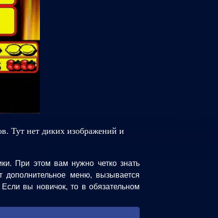
ов. Тут нет диких изображений и
ики. При этом вам нужно четко знать
т дополнительное меню, вызывается
Если вы новичок, то в обязательном