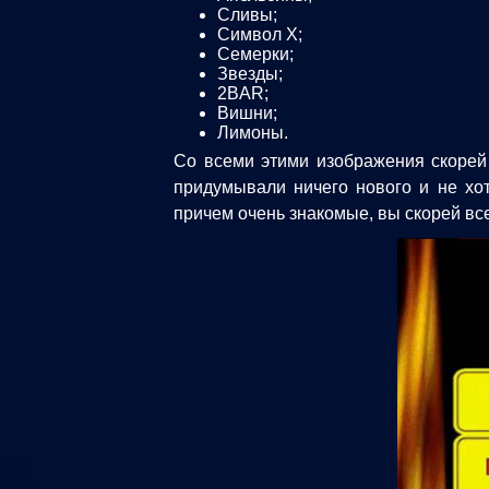
Сливы;
Символ Х;
Семерки;
Звезды;
2BAR;
Вишни;
Лимоны.
Со всеми этими изображения скорей 
придумывали ничего нового и не хот
причем очень знакомые, вы скорей все