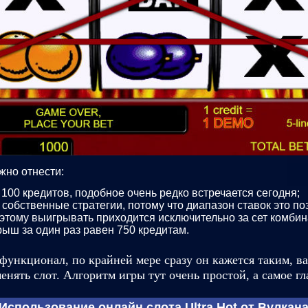
жно отнести:
о 100 кредитов, подобное очень редко встречается сегодня;
собственные стратегии, потому что диапазон ставок это по
оэтому выигрывать приходится исключительно за сет комбин
ш за один раз равен 750 кредитам.
ункционал, по крайней мере сразу он кажется таким, ва
менять слот. Алгоритм игры тут очень простой, а самое г
Использование онлайн слота Ultra Hot от Вулкан