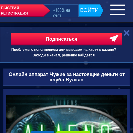
БЫСТРАЯ
+100% на
ВОЙТИ
РЕГИСТРАЦИЯ
счет
Подписаться
Проблемы с пополнением или выводом на карту в казино?
Заходи в канал, решение найдется
Онлайн аппарат Чужие за настоящие деньги от
клуба Вулкан