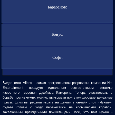
Барабанов:
Бонус:
Софт:
Видео слот Aliens - самая прогрессивная разработка компании Net
Entertainment, порадует идеальным соответствием тематике
известного творения Джеймса Кэмерона. Теперь участвовать в
борьбе против чужих можно, выигрывая при этом хорошие денежные
призы. Если вы решили играть на деньги в онлайн слот «Чужие»,
будьте готовы с ходу перенестись на космический корабль,
захваченный враждебными пришельцами. Всё, что вам нужно -