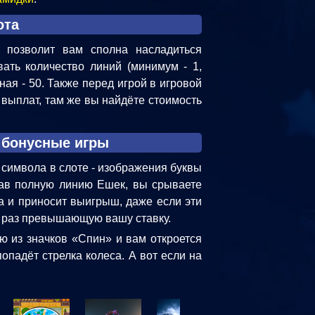
ота
 позволит вам сполна насладиться
ать количество линий (минимум - 1,
ная - 50. Также перед игрой в игровой
 выплат, там же вы найдёте стоимость
и бонусные игры
 символа в слоте - изображения буквы
рав полную линию Ешек, вы срываете
ра и приносит выигрыш, даже если эти
00 раз превышающую вашу ставку.
ю из значков «Спин» и вам откроется
попадёт стрелка колеса. А вот если на
ИГРАТЬ
ИГРАТЬ
ИГРАТЬ
ИГРАТЬ