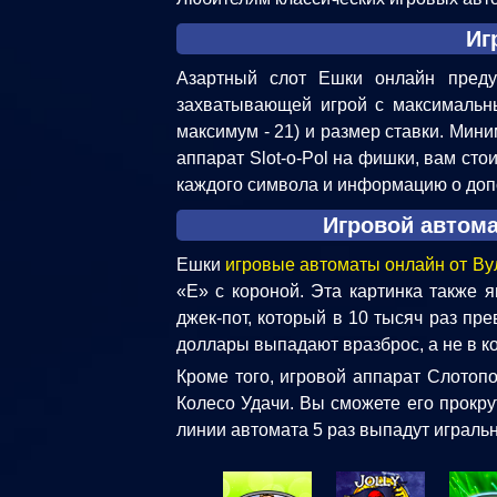
Иг
Азартный слот Ешки онлайн преду
захватывающей игрой с максимальны
максимум - 21) и размер ставки. Мини
аппарат Slot-o-Pol на фишки, вам сто
каждого символа и информацию о доп
Игровой автома
Ешки
игровые автоматы онлайн от Ву
«Е» с короной. Эта картинка также
джек-пот, который в 10 тысяч раз пр
доллары выпадают вразброс, а не в к
Кроме того, игровой аппарат Слотоп
Колесо Удачи. Вы сможете его прокрут
линии автомата 5 раз выпадут игральн
ИГРАТЬ
ИГРАТЬ
ИГР