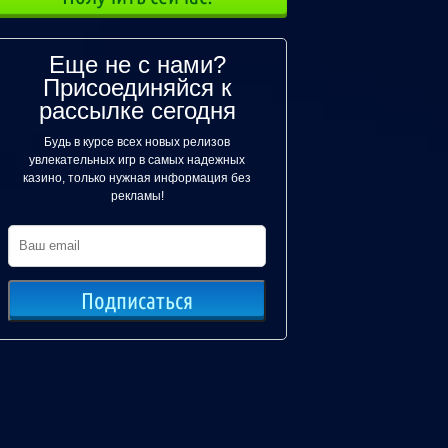
Еще не с нами?
Присоединяйся к
рассылке сегодня
Будь в курсе всех новых релизов
увлекательных игр в самых надежных
казино, только нужная информация без
рекламы!