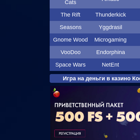
Cats
The Rift
Thunderkick
Seasons
Yggdrasil
Gnome Wood
Microgaming
VooDoo
Endorphina
Space Wars
NetEnt
Игра на деньги в казино 