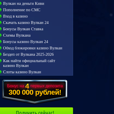
Вулкан на деньги Киви
Пополнение по СМС
Вход в казино
Скачать казино Вулкан 24
Бонусы Вулкан Ставка
Схемы Вулкана
Бонусы казино Вулкан 24
Обход блокировки казино Вулкан
Бездеп от Вулкана 2025-2026
Как найти официальный сайт
казино Вулкан
Слоты казино Вулкан
4
Бонус на
первых депозита
300 000 рублей!
Получить сейчас!