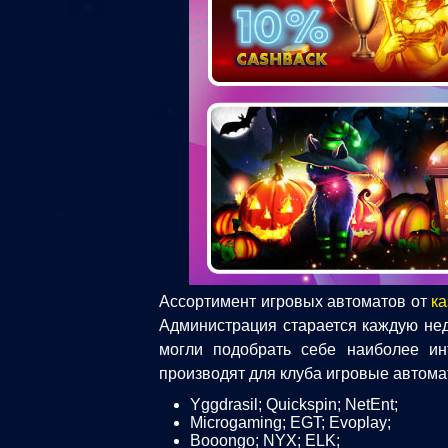
Ассортимент игровых автоматов от
к
Администрация старается каждую нед
могли подобрать себе наиболее ин
производят для клуба игровые автом
Yggdrasil; Quickspin; NetEnt;
Microgaming; EGT; Evoplay;
Booongo; NYX; ELK;