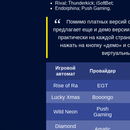
Rival; Thunderkick; iSoftBet;
Endorphina; Push Gaming.
Помимо платных версий с
предлагает еще и демо версии
практически на каждой стран
нажать на кнопку «демо» и 
виртуальны
Игровой
Провайдер
автомат
Rise of Ra
EGT
Lucky Xmas
Booongo
Push
Wild Neon
Gaming
Diamond
Amatic