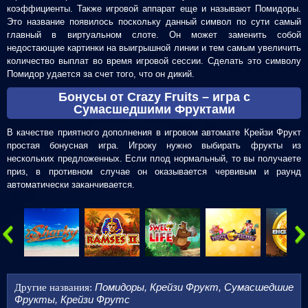
коэффициенты. Также игровой аппарат еще и называют Помидоры.
Это название появилось поскольку данный символ по сути самый
главный в виртуальном слоте. Он может заменить собой
недостающие картинки на выигрышной линии и тем самым увеличить
количество выплат во время игровой сессии. Сделать это символу
Помидор удается за счет того, что он дикий.
Бонусы от Crazy Fruits – игра с
Сумасшедшими Фруктами
В качестве приятного дополнения в игровом автомате Крейзи Фрукт
простая бонусная игра. Игроку нужно выбирать фрукты из
нескольких предложенных. Если плод нормальный, то вы получаете
приз, в противном случае он оказывается червивым и раунд
автоматически заканчивается.
ИГРАТЬ
ИГРАТЬ
ИГРАТЬ
ИГРАТЬ
ИГРАТ
Помидоры, Крейзи Фрукт, Сумасшедшие
Другие названия:
Фрукты, Крейзи Фрутс