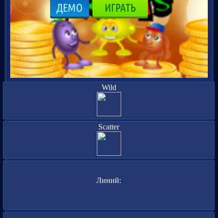
ДЕМО
ИГРАТЬ
Wild
Scatter
Линий: