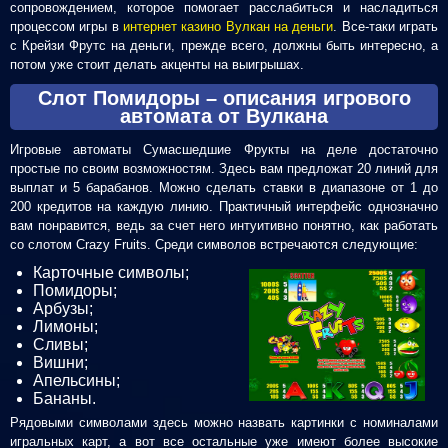
сопровождением, которое помогает расслабиться и насладиться
процессом игры в
интернет казино Вулкан на деньги
. Все-таки играть
с Крейзи Фрутс на деньги, прежде всего, должны быть интересно, а
потом уже стоит делать акценты на выигрышах.
Слот Помидоры – описания игрового
автомата от Вулкана
Игровые автоматы Сумасшедшие Фрукты на деле достаточно
простые по своим возможностям. Здесь вам предложат 20 линий для
выплат и 5 барабанов. Можно сделать ставки в диапазоне от 1 до
200 кредитов на каждую линию. Практичный интерфейс однозначно
вам понравится, ведь за счет него интуитивно понятно, как работать
со слотом Crazy Fruits. Среди символов встречаются следующие:
Карточные символы;
Помидоры;
Арбузы;
Лимоны;
Сливы;
Вишни;
Апельсины;
Бананы.
Рядовыми символами здесь можно назвать картинки с номиналами
игральных карт, а вот все остальные уже имеют более высокие